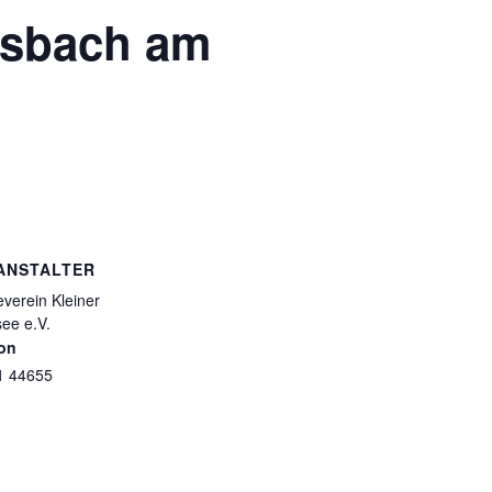
emsbach am
ANSTALTER
everein Kleiner
ee e.V.
fon
1 44655