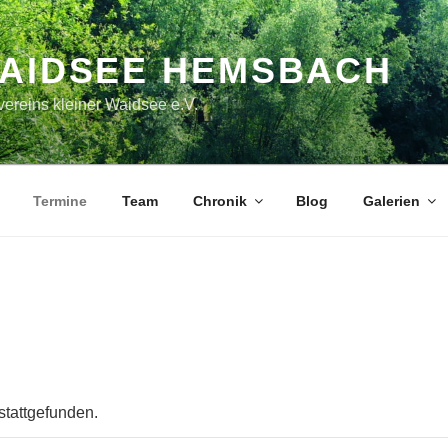
WAIDSEE HEMSBACH
ereins kleiner Waidsee e.V.
Termine
Team
Chronik
Blog
Galerien
stattgefunden.