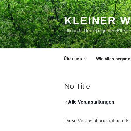
Zum
Inhalt
springen
KLEINER 
Offizielle Homepage des Pflegev
Über uns
Wie alles begann
No Title
« Alle Veranstaltungen
Diese Veranstaltung hat bereits 