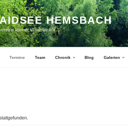
WAIDSEE HEMSBACH
ereins kleiner Waidsee e.V.
Termine
Team
Chronik
Blog
Galerien
stattgefunden.