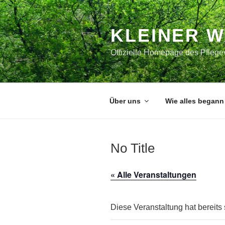
Zum
Inhalt
springen
KLEINER 
Offizielle Homepage des Pflegev
Über uns
Wie alles begann
No Title
« Alle Veranstaltungen
Diese Veranstaltung hat bereits 