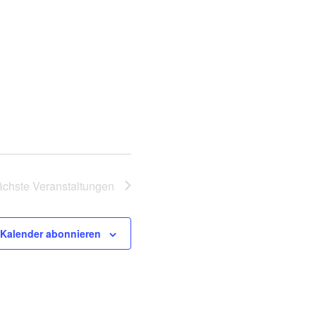
i
o
n
ächste
Veranstaltungen
Kalender abonnieren