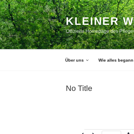
Zum
Inhalt
springen
KLEINER 
Offizielle Homepage des Pflegev
Über uns
Wie alles begann
No Title