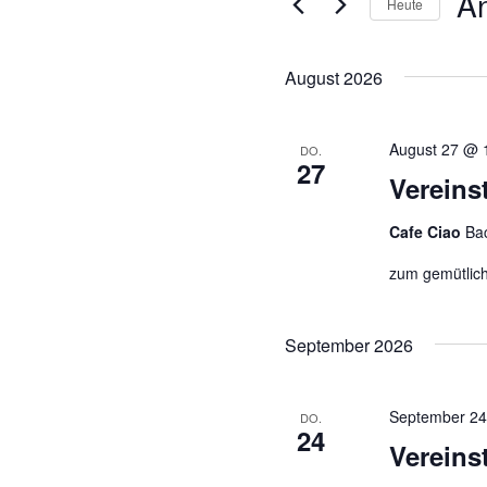
A
Veranstaltun
Heute
D
a
August 2026
t
u
m
August 27 @ 
DO.
27
w
Vereins
ä
h
Cafe Ciao
Ba
l
zum gemütlic
e
n
.
September 2026
September 24
DO.
24
Vereinst