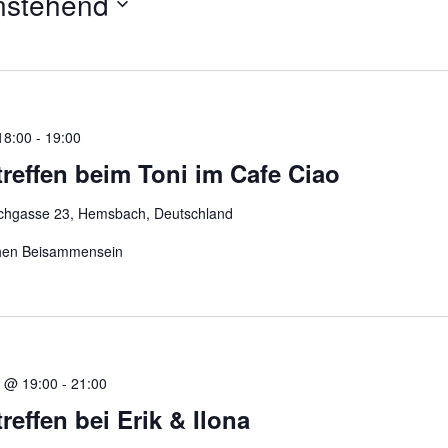
nstehend
gen
18:00
-
19:00
treffen beim Toni im Cafe Ciao
chgasse 23, Hemsbach, Deutschland
hen Beisammensein
 @ 19:00
-
21:00
reffen bei Erik & Ilona