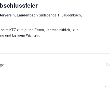
bschlussfeier
hterverein, Laudenbach
Südspange 1, Laudenbach,
ns beim KTZ zum guten Essen, Jahresrückblick, zur
ung und lustigem Wichteln.
ngen
N