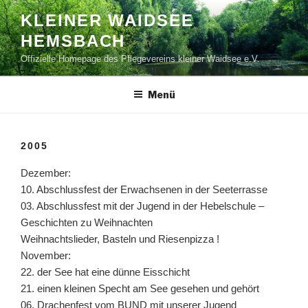
Zum
KLEINER WAIDSEE
Inhalt
HEMSBACH
springen
Offizielle Homepage des Pflegevereins kleiner Waidsee e.V.
Menü
2005
Dezember:
10. Abschlussfest der Erwachsenen in der Seeterrasse
03. Abschlussfest mit der Jugend in der Hebelschule –
Geschichten zu Weihnachten
Weihnachtslieder, Basteln und Riesenpizza !
November:
22. der See hat eine dünne Eisschicht
21. einen kleinen Specht am See gesehen und gehört
06. Drachenfest vom BUND mit unserer Jugend