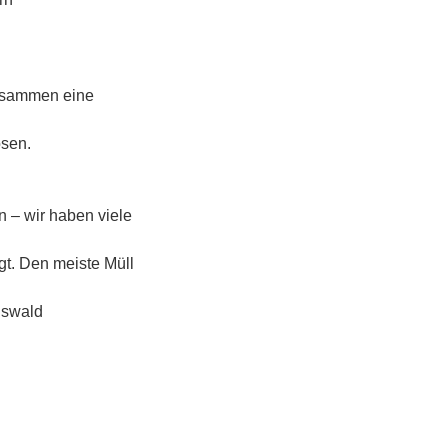
zusammen eine
osen.
n – wir haben viele
ngt. Den meiste Müll
gswald