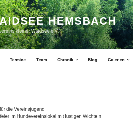
WAIDSEE HEMSBACH
ereins kleiner Waidsee e.V.
Termine
Team
Chronik
Blog
Galerien
für die Vereinsjugend
eier im Hundevereinslokal mit lustigen Wichteln