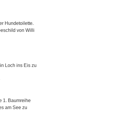
r Hundetoilette.
schild von Willi
in Loch ins Eis zu
e
ie 1. Baumreihe
les am See zu