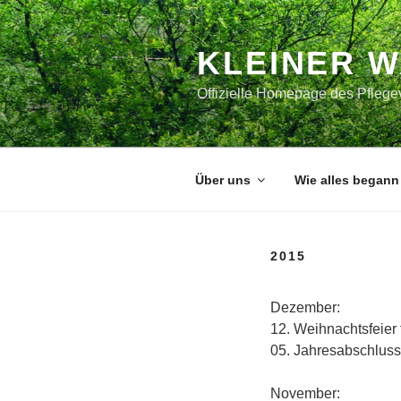
Zum
Inhalt
springen
KLEINER 
Offizielle Homepage des Pflegev
Über uns
Wie alles begann
2015
Dezember:
12. Weihnachtsfeier 
05. Jahresabschlussf
November: