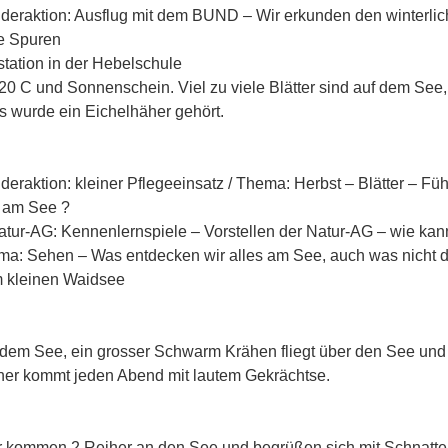
nderaktion: Ausflug mit dem BUND – Wir erkunden den winterli
e Spuren
tation in der Hebelschule
 20 C und Sonnenschein. Viel zu viele Blätter sind auf dem See
s wurde ein Eichelhäher gehört.
deraktion: kleiner Pflegeeinsatz / Thema: Herbst – Blätter – Fü
e am See ?
atur-AG: Kennenlernspiele – Vorstellen der Natur-AG – wie kan
ma: Sehen – Was entdecken wir alles am See, auch was nicht d
m kleinen Waidsee
f dem See, ein grosser Schwarm Krähen fliegt über den See und
iher kommt jeden Abend mit lautem Gekrächtse.
 kommen 2 Reiher an den See und begrüßen sich mit Schnatte