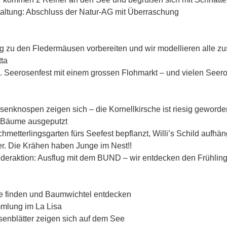
taltung: Abschluss der Natur-AG mit Überraschung
ug zu den Fledermäusen vorbereiten und wir modellieren alle 
tta
2. Seerosenfest mit einem grossen Flohmarkt – und vielen Seer
senknospen zeigen sich – die Kornellkirsche ist riesig geworde
d Bäume ausgeputzt
chmetterlingsgarten fürs Seefest bepflanzt, Willi’s Schild aufhä
er. Die Krähen haben Junge im Nest!!
nderaktion: Ausflug mit dem BUND – wir entdecken den Frühlin
e finden und Baumwichtel entdecken
mlung im La Lisa
senblätter zeigen sich auf dem See