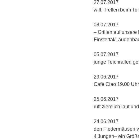
27.0
will, Treffen beim To
08.07.2
– Grillen auf unsere
Finstertal/Laudenba
05.0
junge Teichrallen ge
29.06
Café Ciao 19.00 Uhr
25.06
ruft ziemlich laut 
24.0
den Flederm
4 Jungen– ein Größe