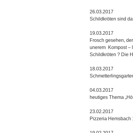
26.
Schildkröten sind da !
19.0
Frosch gesehen, der
unerem Kompost – l
Schildkröten ? Die 
18.03
Schmetterlingsgarte
04.0
heutiges Thema „Hö
23.02
Pizzeria Hemsbach 
19.0