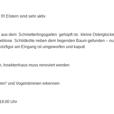
03.2017 all
!!! Elstern sind sehr aktiv
3.2017 einen kl
 aus dem Schmetterlingsgarten gehüpft ist. kleine Osterglocke
eblose Schildkröte neben dem liegenden Baum gefunden – nu
Holzfigur am Eingang ist umgeworfen und kaputt
.2017 Pflanzakti
n, Insektenhaus muss renoviert werden
3.2017 Natur
ren“ und Vogelstimmen erkennen
.2017 Vereinssi
19.00 Uhr
2.2017 ein Ente