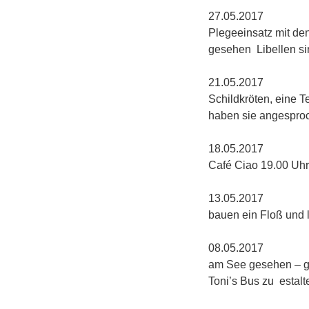
27.0
Plegeeinsatz m
gesehen Libellen sin
21.
Schildkröten, eine T
haben sie angesproc
18.05
Café Ciao 19.00 Uhr
13.0
bauen ein Floß und
08.05
am See gesehen – gro
Toni’s Bus zu estalt