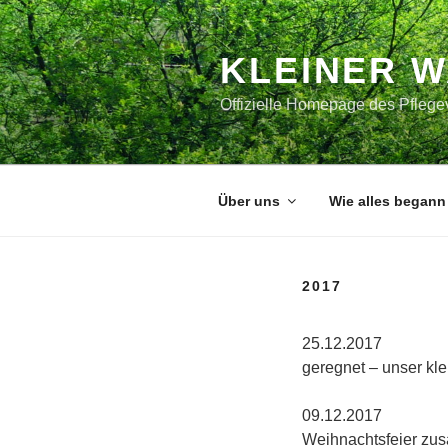
Zum
Inhalt
springen
KLEINER 
Offizielle Homepage des Pflegev
Über uns
Wie alles begann
2017
25.1
geregnet – unser kle
09.
Weihnachtsfeier zus