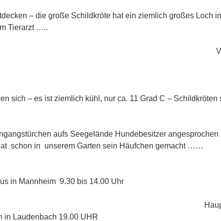
.2017 Natur-AG: 
decken – die große Schildkröte hat ein ziemlich großes Loch 
m Tierarzt …..
.2017 Vereinssitzu
04.2017 d
en sich – es ist ziemlich kühl, nur ca. 11 Grad C – Schildkröten
04.2017 ein H
ingangstürchen aufs Seegelände Hundebesitzer angesprochen 
at schon in unserem Garten sein Häufchen gemacht ……
4.2017 Natur
us in Mannheim 9.30 bis 14.00 Uhr
2017 Hauptversammlu
rn in Laudenbach 19.00 UHR