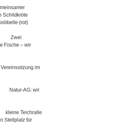
mer
childkröte
libelle (rot)
ei
ie Fische – wir
ng im
: wir
hralle
 Stellplatz für