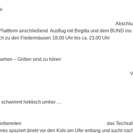
7.2017 Pause –
ni
017 Abschlussfest der N
 Plattform anschließend Ausflug mit Birgitta und dem BUND ins
ch zu den Fledermäusen 18.00 Uhr bis ca. 23.00 Uhr
7.2017 nur no
sehen – Grillen sind zu hören
.2017 Vereinssitzu
.2017 eine Teic
und schwimmt hektisch umher …
6.2017 Ausfl
äusen vorbereiten das Teichrallenpaar
res spaziert direkt vor den Kids am Ufer entlang und sucht na