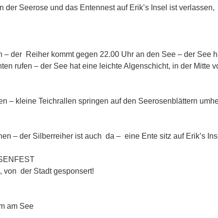
n der Seerose und das Entennest auf Erik’s Insel ist verlassen, 
06.2017 gr
 – der Reiher kommt gegen 22.00 Uhr an den See – der See h
nten rufen – der See hat eine leichte Algenschicht, in der Mitte
6.2017 Flederm
n – kleine Teichrallen springen auf den Seerosenblättern umh
.2017 eine Teich
hen – der Silberreiher ist auch da – eine Ente sitz auf Erik’s In
017 SEEROSENFEST es gib
 von der Stadt gesponsert!
5.2017 ein Fr
am am See