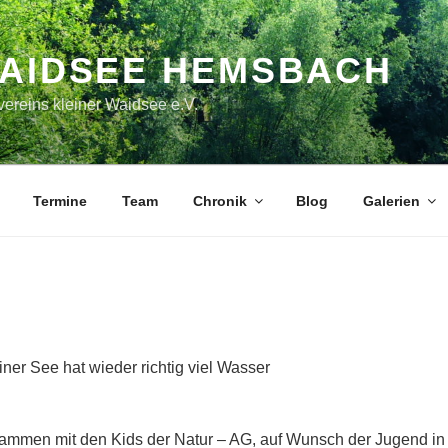
WAIDSEE HEMSBACH
ereins kleiner Waidsee e.V.
Termine
Team
Chronik
Blog
Galerien
2.2017 es hat
iner See hat wieder richtig viel Wasser
12.2017 Jugen
ammen mit den Kids der Natur – AG, auf Wunsch der Jugend i