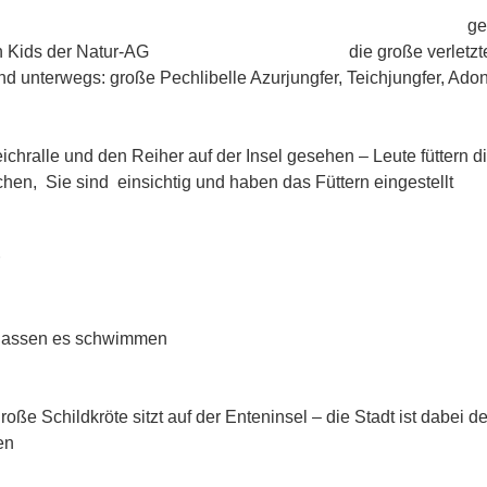
5.2017 gemeinsa
it den Kids der Natur-AG die große verletzte S
d unterwegs: große Pechlibelle Azurjungfer, Teichjungfer, Adonis
05.2017 Zw
eichralle und den Reiher auf der Insel gesehen – Leute füttern d
hen, Sie sind einsichtig und haben das Füttern eingestellt
.2017 Vereinssitzu
5.2017 Natur-AG
 lassen es schwimmen
.2017 kleine Teic
ße Schildkröte sitzt auf der Enteninsel – die Stadt ist dabei den
en