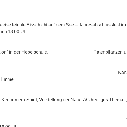
12.2017 2 En
lweise leichte Eisschicht auf dem See – Jahresabschlussfest i
ach 18.00 Uhr
1.2017 2.Tref
hstation“ in der Hebelschule, Patenpflanzen und
1.2017 Kanadagä
 Himmel
1.2017 1. Tre
 Kennenlern-Spiel, Vorstellung der Natur-AG heutiges Thema: 
.2017 Vereinssit
19.00 Uhr