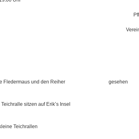
.2017 Pflegeeins
2017 Vereinstreffen i
.2017 Pause – wer
8.2017 ca. 30 
 große Fledermaus und den Reiher gesehen
08.2017 gro
Teichralle sitzen auf Erik’s Insel
8.2017 ca. 20 
leine Teichrallen