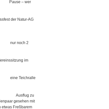
 wer
atur-AG
ch 2
ng im
hralle
ug zu
 gesehen mit
ch etwas Freßbarem