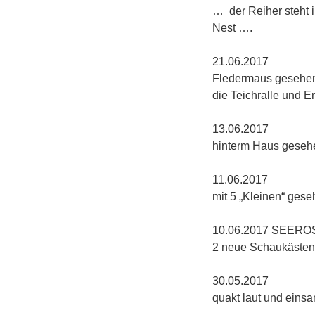
… der Reiher steht i
Nest ….
21.
Fledermaus gesehen
die Teichralle und E
13.0
hinterm Haus gesehe
11.06
mit 5 „Kleinen“ gese
10.06.2
2 neue Schaukästen,
30.0
quakt laut und eins