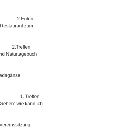
ten
m Restaurant zum
fen
 Naturtagebuch
nse
ffen
„Sehen“ wie kann ich
zung