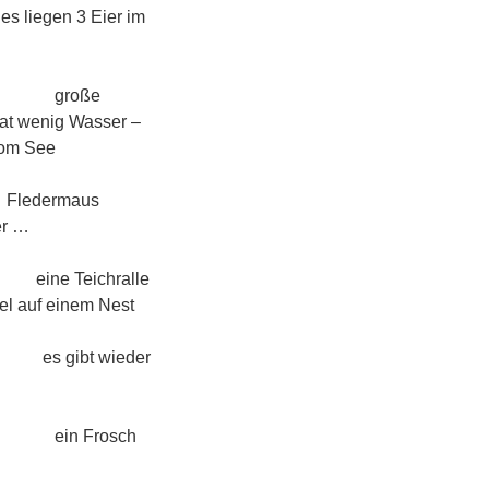
es liegen 3 Eier im
oße
at wenig Wasser –
 vom See
aus
er …
ralle
sel auf einem Nest
t wieder
osch