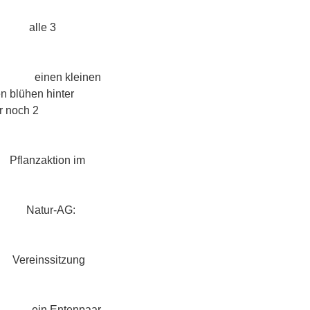
e 3
einen
n blühen hinter
r noch 2
on im
-AG:
tzung
npaar