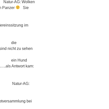
Wolken
im Panzer
Sie
ng im
ie
 sind nicht zu sehen
und
…..als Antwort kam:
-AG:
ng bei