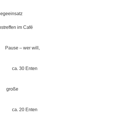
atz
m Café
 will,
Enten
ße
Enten