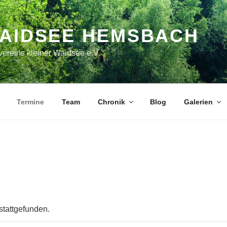
WAIDSEE HEMSBACH
ereins kleiner Waidsee e.V.
Termine
Team
Chronik
Blog
Galerien
stattgefunden.