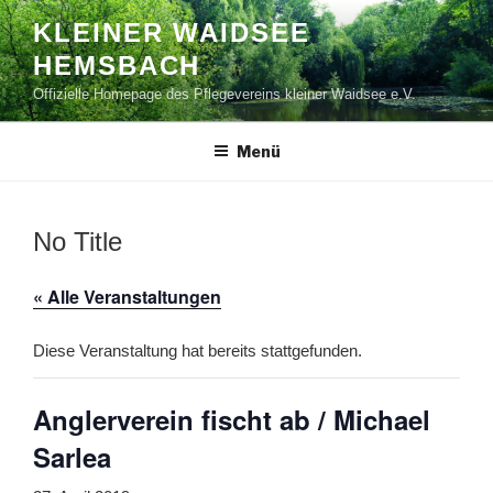
Zum
KLEINER WAIDSEE
Inhalt
HEMSBACH
springen
Offizielle Homepage des Pflegevereins kleiner Waidsee e.V.
Menü
No Title
« Alle Veranstaltungen
Diese Veranstaltung hat bereits stattgefunden.
Anglerverein fischt ab / Michael
Sarlea