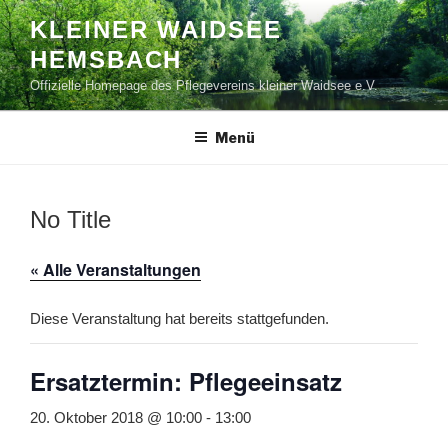
Zum
KLEINER WAIDSEE
Inhalt
HEMSBACH
springen
Offizielle Homepage des Pflegevereins kleiner Waidsee e.V.
Menü
No Title
« Alle Veranstaltungen
Diese Veranstaltung hat bereits stattgefunden.
Ersatztermin: Pflegeeinsatz
20. Oktober 2018 @ 10:00
-
13:00