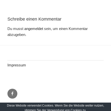
Schreibe einen Kommentar
Du musst
angemeldet
sein, um einen Kommentar
abzugeben.
Impressum
Facebook
Diese Website verwendet Cookies. Wenn Sie die Website weiter nutzen,
Impressum
Stolz präsentiert von WordPress
stimmen Sie der Verwendung von Cookies zu.