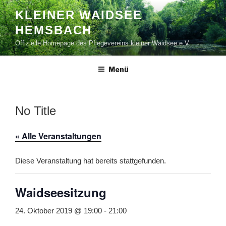
Zum
KLEINER WAIDSEE
Inhalt
HEMSBACH
springen
Offizielle Homepage des Pflegevereins kleiner Waidsee e.V.
Menü
No Title
« Alle Veranstaltungen
Diese Veranstaltung hat bereits stattgefunden.
Waidseesitzung
24. Oktober 2019 @ 19:00
-
21:00