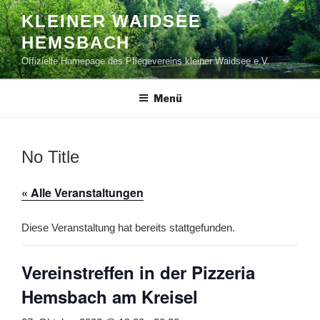
Zum
KLEINER WAIDSEE
Inhalt
HEMSBACH
springen
Offizielle Homepage des Pflegevereins kleiner Waidsee e.V.
Menü
No Title
« Alle Veranstaltungen
Diese Veranstaltung hat bereits stattgefunden.
Vereinstreffen in der Pizzeria
Hemsbach am Kreisel