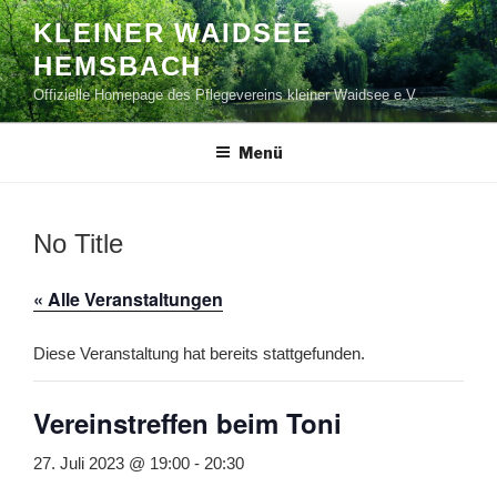
Zum
KLEINER WAIDSEE
Inhalt
HEMSBACH
springen
Offizielle Homepage des Pflegevereins kleiner Waidsee e.V.
Menü
No Title
« Alle Veranstaltungen
Diese Veranstaltung hat bereits stattgefunden.
Vereinstreffen beim Toni
27. Juli 2023 @ 19:00
-
20:30