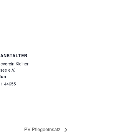
RANSTALTER
geverein Kleiner
see e.V.
fon
01 44655
PV Pflegeeinsatz