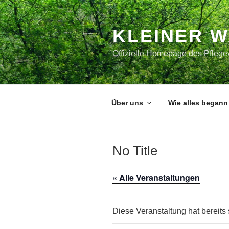
Zum
Inhalt
springen
KLEINER 
Offizielle Homepage des Pflegev
Über uns
Wie alles begann
No Title
« Alle Veranstaltungen
Diese Veranstaltung hat bereits 