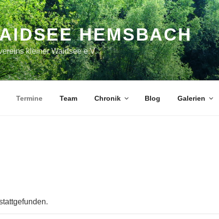
WAIDSEE HEMSBACH
ereins kleiner Waidsee e.V.
Termine
Team
Chronik
Blog
Galerien
stattgefunden.