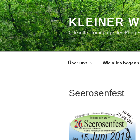
Zum
Inhalt
springen
KLEINER 
Offizielle Homepage des Pflegev
Über uns
Wie alles begann
Seerosenfest