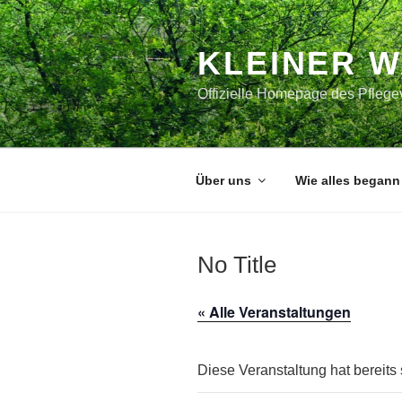
Zum
Inhalt
springen
KLEINER 
Offizielle Homepage des Pflegev
Über uns
Wie alles begann
No Title
« Alle Veranstaltungen
Diese Veranstaltung hat bereits 