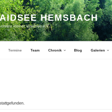
WAIDSEE HEMSBACH
ereins kleiner Waidsee e.V.
Termine
Team
Chronik
Blog
Galerien
stattgefunden.