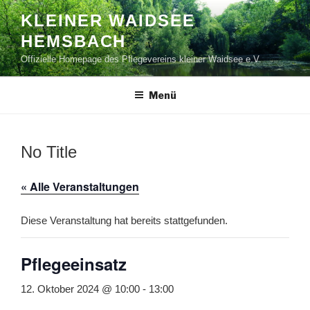
Zum
KLEINER WAIDSEE
Inhalt
HEMSBACH
springen
Offizielle Homepage des Pflegevereins kleiner Waidsee e.V.
Menü
No Title
« Alle Veranstaltungen
Diese Veranstaltung hat bereits stattgefunden.
Pflegeeinsatz
12. Oktober 2024 @ 10:00
-
13:00