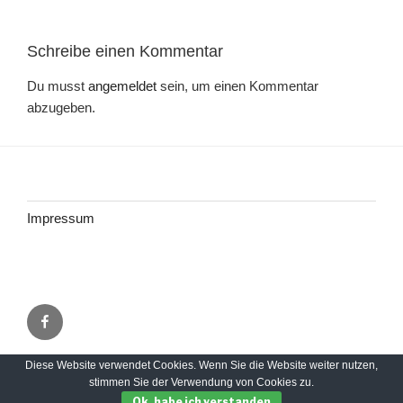
Schreibe einen Kommentar
Du musst
angemeldet
sein, um einen Kommentar
abzugeben.
Impressum
Facebook
Diese Website verwendet Cookies. Wenn Sie die Website weiter nutzen,
Impressum
Stolz präsentiert von WordPress
stimmen Sie der Verwendung von Cookies zu.
Ok, habe ich verstanden