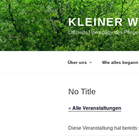
Zum
Inhalt
springen
KLEINER 
Offizielle Homepage des Pflegev
Über uns
Wie alles begann
No Title
« Alle Veranstaltungen
Diese Veranstaltung hat bereits 