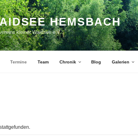
WAIDSEE HEMSBACH
ereins kleiner Waidsee e.V.
Termine
Team
Chronik
Blog
Galerien
stattgefunden.