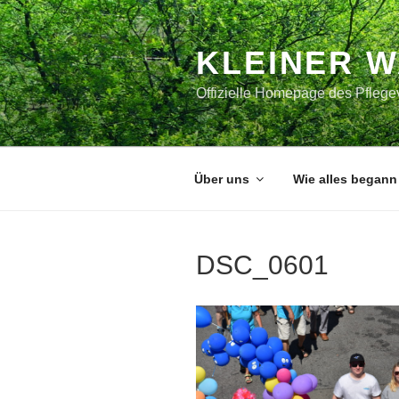
Zum
Inhalt
springen
KLEINER 
Offizielle Homepage des Pflegev
Über uns
Wie alles begann
DSC_0601