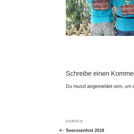
Schreibe einen Komme
Du musst
angemeldet
sein, um 
Beitragsnavigation
Vorheriger
ZURÜCK
Beitrag
Seerosenfest 2018