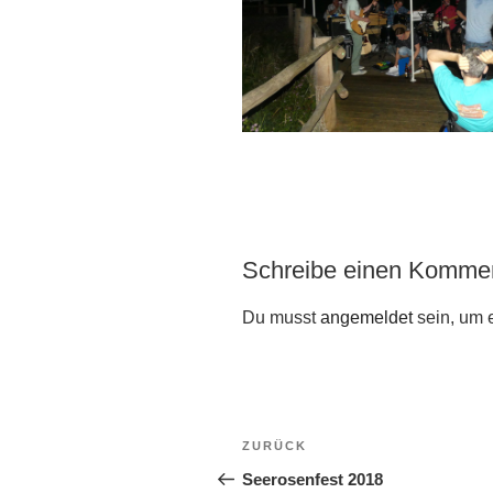
Schreibe einen Komme
Du musst
angemeldet
sein, um 
Beitragsnavigation
Vorheriger
ZURÜCK
Beitrag
Seerosenfest 2018