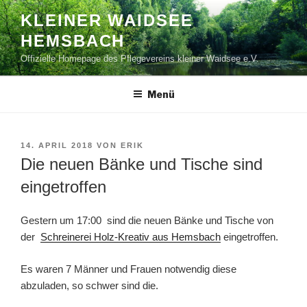
Zum
KLEINER WAIDSEE
Inhalt
HEMSBACH
springen
Offizielle Homepage des Pflegevereins kleiner Waidsee e.V.
Menü
VERÖFFENTLICHT
14. APRIL 2018
VON
ERIK
AM
Die neuen Bänke und Tische sind
eingetroffen
Gestern um 17:00 sind die neuen Bänke und Tische von
der
Schreinerei Holz-Kreativ aus Hemsbach
eingetroffen.
Es waren 7 Männer und Frauen notwendig diese
abzuladen, so schwer sind die.