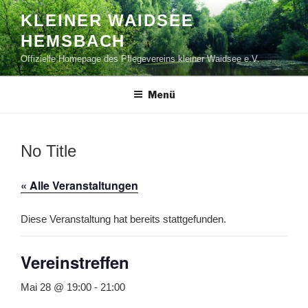
Zum
KLEINER WAIDSEE
Inhalt
HEMSBACH
springen
Offizielle Homepage des Pflegevereins kleiner Waidsee e.V.
Menü
No Title
« Alle Veranstaltungen
Diese Veranstaltung hat bereits stattgefunden.
Vereinstreffen
Mai 28 @ 19:00
-
21:00