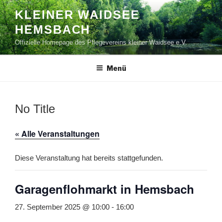
Zum
KLEINER WAIDSEE
Inhalt
HEMSBACH
springen
Offizielle Homepage des Pflegevereins kleiner Waidsee e.V.
Menü
No Title
« Alle Veranstaltungen
Diese Veranstaltung hat bereits stattgefunden.
Garagenflohmarkt in Hemsbach
27. September 2025 @ 10:00
-
16:00