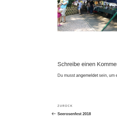
Schreibe einen Komme
Du musst
angemeldet
sein, um 
Beitragsnavigation
Vorheriger
ZURÜCK
Beitrag
Seerosenfest 2018